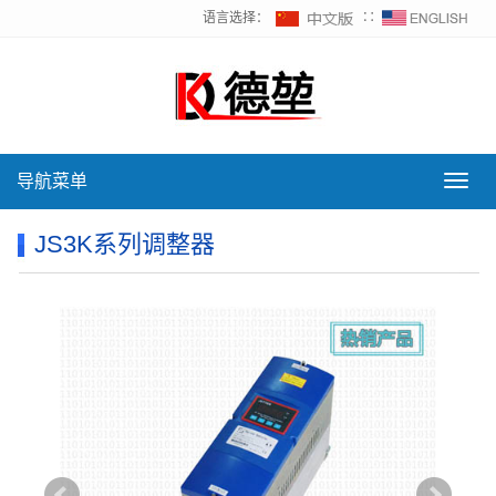
语言选择：
∷
导航菜单
导
航
菜
JS3K系列调整器
单