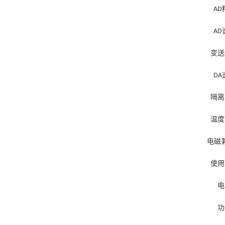
AD
AD
变送
DA
隔离
温度
电磁
使用
电
功