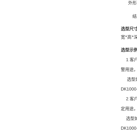
外形
结
选型尺
宽*高*深：
选型示例
1.客户
警用途，
选型如
DK1000
2.客户
定用途
选型如
DK1000