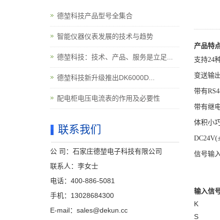
德堃科技产品型号全集合
智能仪器仪表发展的技术与趋势
产品特
德堃科技：技术、产品、服务是立足...
支持24
变送输
德堃科技新升级推出DK6000D...
带有RS
配电柜电压电流表的作用及必要性
带有继
体积小巧
联系我们
DC24V
公 司：石家庄德堃电子科技有限公司
信号输入
联系人：李女士
电话：400-886-5081
输入信
手机：13028684300
K
E-mail：sales@dekun.cc
S