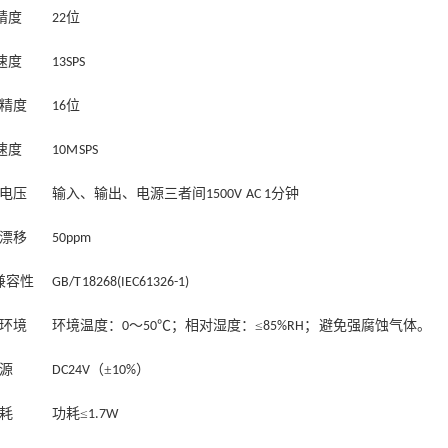
精度
位
22
速度
13SPS
精度
位
16
速度
10M SPS
电压
输入、输出、电源三者间
分钟
1500V
AC
1
漂移
50ppm
兼容性
GB/T 18268(IEC61326-1)
环境
环境温度：
～
℃；相对湿度：≤
；
避免强腐蚀气体。
0
50
85%RH
源
（±
）
DC24V
10%
耗
功耗≤
1.7W