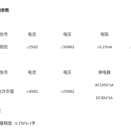
细参数
信号
电流
电压
电阻
阻抗
≤
Ω
≥
Ω
≤
250
500K
0.25mA
信号
电流
电压
继电器
AC120V/1A
允许负载
≤
Ω
≥
Ω
400
250K
DC30V/1A
数
量精度
±
字
0.1%FS
1