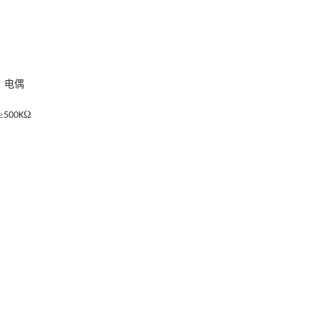
电偶
≥
Ω
500K