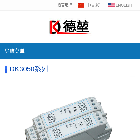
语言选择：
∷
导航菜单
导
航
菜
DK3050系列
单