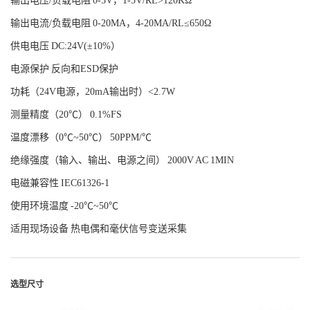
输出电压/负载电阻 0-5V，1-5V/RL>120KΩ
输出电流/负载电阻 0-20MA，4-20MA/RL≤650Ω
供电电压 DC:24V(±10%）
电源保护 反向和ESD保护
功耗（24V电源，20mA输出时）<2.7W
测量精度（20℃） 0.1%FS
温度漂移（0℃~50℃） 50PPM/℃
绝缘强度（输入、输出、电源之间） 2000V AC 1MIN
电磁兼容性 IEC61326-1
使用环境温度 -20℃~50℃
适用现场设备 热电偶和毫伏信号变送采集
选型尺寸