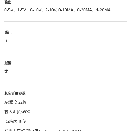
输出
0-5V，1-5V，0-10V，2-10V, 0-10MA，0-20MA，4-20MA
通讯
无
报警
无
其它详细参数
Ad精度 22位
输入阻抗<60Ω
Da精度 16位