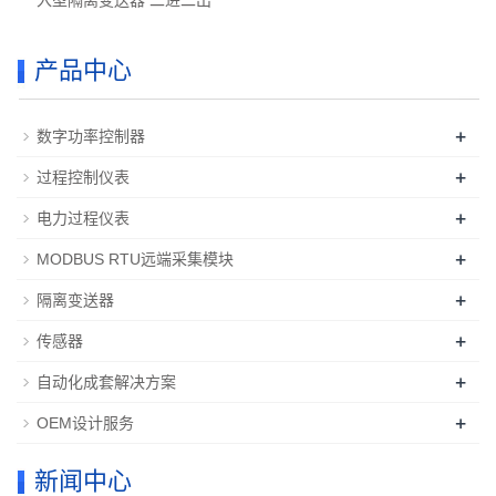
入型隔离变送器 二进二出
产品中心
+
数字功率控制器
+
过程控制仪表
+
电力过程仪表
+
MODBUS RTU远端采集模块
+
隔离变送器
+
传感器
+
自动化成套解决方案
+
OEM设计服务
新闻中心