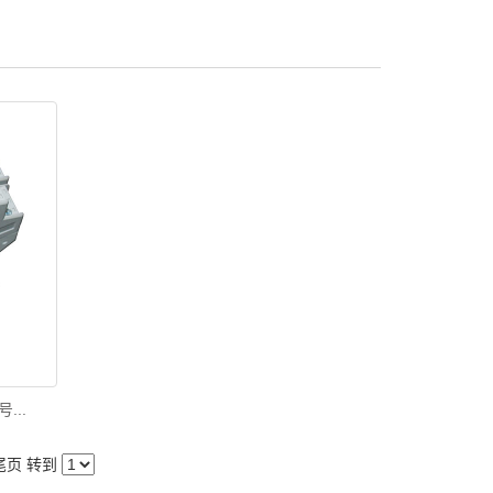
...
尾页
转到