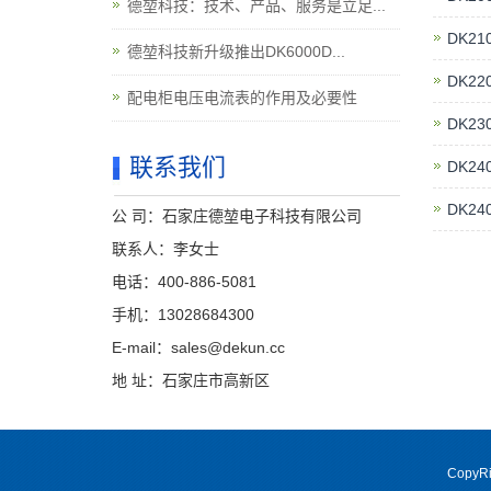
德堃科技：技术、产品、服务是立足...
DK2
德堃科技新升级推出DK6000D...
DK2
配电柜电压电流表的作用及必要性
DK2
联系我们
DK2
DK2
公 司：石家庄德堃电子科技有限公司
联系人：李女士
电话：400-886-5081
手机：13028684300
E-mail：sales@dekun.cc
地 址：石家庄市高新区
CopyR