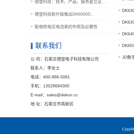
德堃科技：技术、产品、服务是立足...
DK6
德堃科技新升级推出DK6000D...
DK6
配电柜电压电流表的作用及必要性
DK6
联系我们
DK6
JD数
公 司：石家庄德堃电子科技有限公司
联系人：李女士
电话：400-886-5081
手机：13028684300
E-mail：sales@dekun.cc
地 址：石家庄市高新区
CopyR