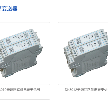
离变送器
3010无源回路供电毫安信号...
DK3012无源回路供电毫安信号