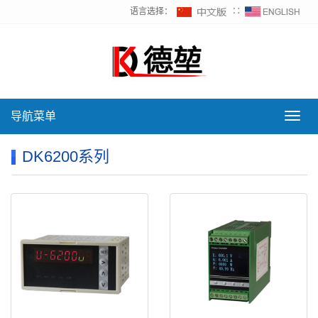
语言选择：
∷
导航菜单
导
航
菜
DK6200系列
单